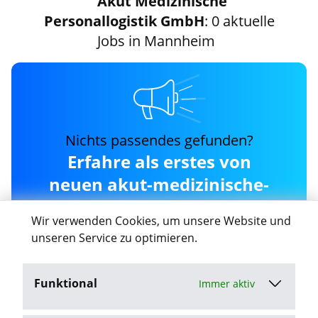
Akut Medizinische
Personallogistik GmbH
: 0 aktuelle
Jobs in Mannheim
Nichts passendes gefunden?
Erfahre als erstes von
neuen akut-medizinische-
personallogistik-gmbh
Wir verwenden Cookies, um unsere Website und
Jobs in Mannheim
unseren Service zu optimieren.
Funktional
Immer aktiv